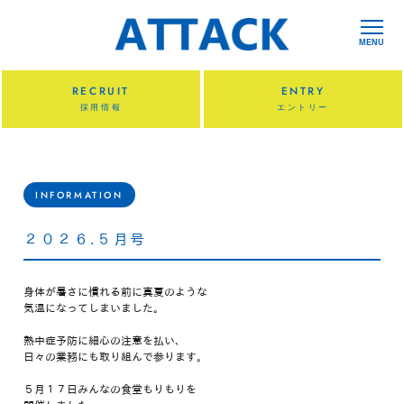
MENU
RECRUIT
ENTRY
採用情報
エントリー
INFORMATION
２０２６.５月号
身体が暑さに慣れる前に真夏のような
気温になってしまいました。
熱中症予防に細心の注意を払い、
日々の業務にも取り組んで参ります。
５月１７日みんなの食堂もりもりを