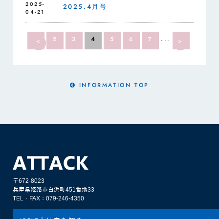
2025-
2025.4月号
04-21
1
2
3
4
5
6
7
...
12
<
>
INFORMATION TOP
〒672-8023
兵庫県姫路市白浜町451番地33
TEL・FAX：079-246-4350