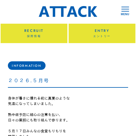
MENU
RECRUIT
ENTRY
採用情報
エントリー
INFORMATION
２０２６.５月号
身体が暑さに慣れる前に真夏のような
気温になってしまいました。
熱中症予防に細心の注意を払い、
日々の業務にも取り組んで参ります。
５月１７日みんなの食堂もりもりを