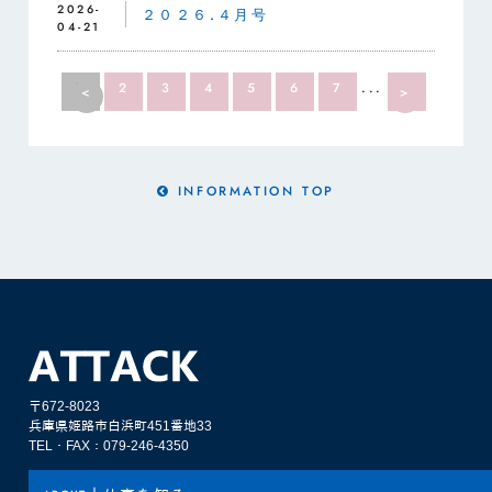
2026-
２０２６.４月号
04-21
1
2
3
4
5
6
7
...
12
<
>
INFORMATION TOP
〒672-8023
兵庫県姫路市白浜町451番地33
TEL・FAX：079-246-4350