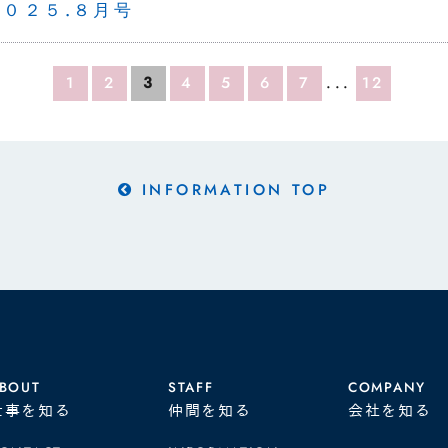
２０２５.８月号
1
2
3
4
5
6
7
...
12
INFORMATION TOP
BOUT
STAFF
COMPANY
仕事を知る
仲間を知る
会社を知る