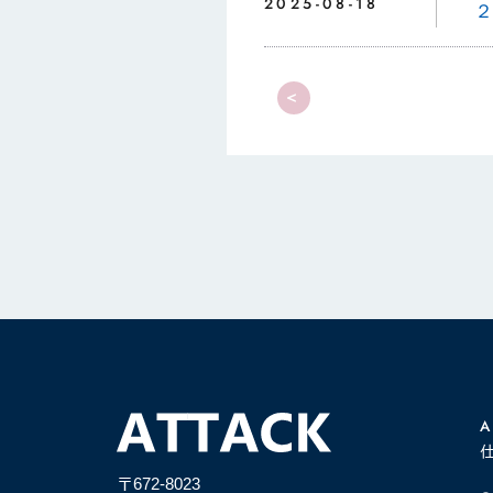
2025-08-18
<
A
〒672-8023