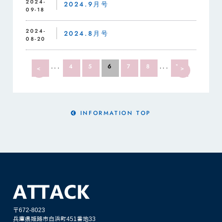
2024-
2024.9月号
09-18
2024-
2024.8月号
08-20
1
...
4
5
6
7
8
...
12
<
>
INFORMATION TOP
〒672-8023
兵庫県姫路市白浜町451番地33